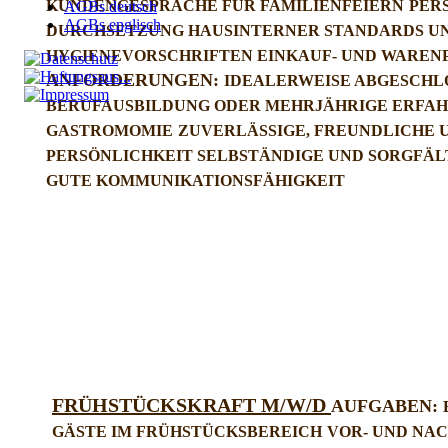
KUNDENGESPRÄCHE FÜR FAMILIENFEIERN
PER
AGBs deutsch
AGBs englisch
DURCHSETZUNG HAUSINTERNER STANDARDS U
HYGIENEVORSCHRIFTEN
EINKAUF- UND WAREN
ANFORDERUNGEN:
IDEALERWEISE ABGESCHL
BERUFAUSBILDUNG
ODER MEHRJÄHRIGE ERFAH
GASTROMOMIE
ZUVERLÄSSIGE, FREUNDLICHE 
PERSÖNLICHKEIT
SELBSTÄNDIGE UND SORGFÄL
GUTE KOMMUNIKATIONSFÄHIGKEIT
FRÜHSTÜCKSKRAFT M/W/D
AUFGABEN:
GÄSTE IM FRÜHSTÜCKSBEREICH
VOR- UND NA