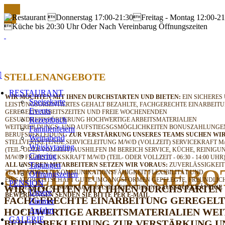
STELLENANGEBOTE
RESTAURANT
WIR MÖCHTEN MIT IHNEN DURCHSTARTEN UND BIETEN:
EIN SICHERES
Speisekarte
LEISTUNGSORIENTIERTES GEHALT
BEZAHLTE, FACHGERECHTE EINARBEIT
Events
GEREGELTE ARBEITSZEITEN UND FREIE WOCHENENDEN
Rezeptbuch
GESUNDHEITSFÖRDERUNG
HOCHWERTIGE ARBEITSMATERIALIEN
WEITERBILDUNGS- UND AUFSTIEGSGSMÖGLICHKEITEN
BONUSZAHLUNGE
Familienfeiern
BERUFSBEKLEIDUNG
ZUR VERSTÄRKUNG UNSERES TEAMS SUCHEN WIR
Weinabend
STELLVERTRETENDE SERVICELEITUNG M/W/D (VOLLZEIT)
SERVICEKRAFT M
Whiskytasting
(TEIL- ODER VOLLZEIT)
AUSHILFEN IM BEREICH SERVICE, KÜCHE, REINIGU
Catering
M/W/D
FRÜHSTÜCKSKRAFT M/W/D (TEIL- ODER VOLLZEIT - 06:30 - 14:00 UHR
Tagungen
ALL UNSEREN MITARBEITERN SETZEN WIR VORAUS:
ZUVERLÄSSIGKEIT
STELLENANGEBO
TEAMFÄHIGKEIT
KOMMUNIKATIONSFÄHIGKEIT
FLEXIBILITÄT UND
Öffnungszeiten
EINSATZBEREITSCHAFT
GUTE UMGANGSFORMEN
GEPFLEGTE, FREUNDLIC
PENSION
WIR MÖCHTEN MIT IHNEN DURCHSTARTEN 
ERSCHEINUNG
AUSGEPRÄGTE GÄSTEORIENTIERUNG
AUSSAGEKRÄFTIGE
Unsere
BEWERBUNGEN SENDEN SIE BITTE PER E-MAIL
FACHGERECHTE EINARBEITUNG
GEREGELT
Zimmer
Anfahrt
HOCHWERTIGE ARBEITSMATERIALIEN
WEI
GALERIE
BERUFSBEKLEIDUNG
ZUR VERSTÄRKUNG UN