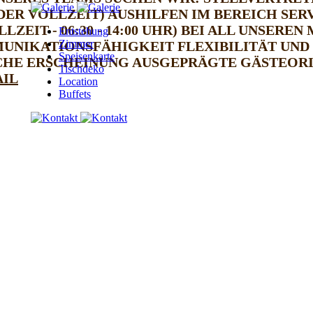
DER VOLLZEIT)
AUSHILFEN IM BEREICH SER
EIT - 06:30 - 14:00 UHR)
BEI ALL UNSEREN
Entstehung
Zimmer
UNIKATIONSFÄHIGKEIT
FLEXIBILITÄT UND
Speisenkarte
CHE ERSCHEINUNG
AUSGEPRÄGTE GÄSTEOR
Tischdeko
AIL
Location
Buffets