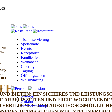
Tischreservierung
Speisekarte
 UND
Events
UNG
Rezeptbuch
Familienfeiern
Weinabend
N
Catering
:
/W/D
Tagung
NG
Öffnungszeiten
)
BEI
Whiskytasting
TE
HE
UND BIETEN:
EIN SICHERES UND LEISTUNGS
Zimmer
E ARBEITSZEITEN UND FREIE WOCHENENDE
Anfahrt
TERBILDUNGS- UND AUFSTIEGSGSMÖGLICH
Zimmerbuchung
SERES TEAMS SUCHEN WIR:
STELLVERTRET