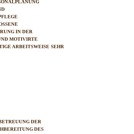
SONALPLANUNG
ND
PFLEGE
OSSENE
RUNG IN DER
UND MOTIVIRTE
TIGE ARBEITSWEISE
SEHR
BETREUUNG DER
CHBEREITUNG DES