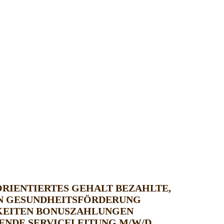
ORIENTIERTES GEHALT
BEZAHLTE,
N
GESUNDHEITSFÖRDERUNG
KEITEN
BONUSZAHLUNGEN
ENDE SERVICELEITUNG M/W/D