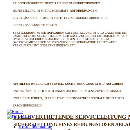
FRÜHSTÜCKSBUFFET
ERSTELLEN VON ZIMMERRECHNUNGEN
HILFESTELLUNG IM MITTAGSGESCHÄFT
ANFORDERUNGEN:
ZUVERLÄSSIGKEIT, UMSICHTIGKEIT, EIGENSTÄNDIGES ARBEITEN
PC -
KENNTNISSE WÜNSCHENSWERT
SERVICEKRAFT M/W/D
AUFGABEN:
GÄSTEBETREUUNG IM A‘ LA CARTE UND BEI
FAMILIENFEIERN
SICHERSTELLUNG DER GÄSTEZUFRIEDENHEIT
EINHALTUNG VON
HYGIENEVORSCHRIFTEN
ANFORDERUNGEN
BERUFSERFAHRUNG IM
GASTRONOMIEBEREICH
SELBSTÄNDIGE UND SORGFÄLTIGE ARBEITSWEISE
VERKAUFSTALENT UNDLERNBEREITSCHAFT
AUSHILFEN IM BEREICH SERVICE, KÜCHE, REINIGUNG M/W/D
AUFGABEN:
UNTERSTÜTZUNG DER ABTEILUNGEN
ANFORDERUNGEN:
ZUVERLÄSSIGKEIT
UND PÜNKTLICHKEIT,
FLEXIBILITÄT UND EINSATZBEREITSCHAFT
GEPFLEGTES
ERSCHEINUNGSBILD
STELLVERTRETENDE SERVICELEITUNG 
SICHERSTELLUNG EINES REIBUNGSLOSEN ABLAU
Kostenübernahme