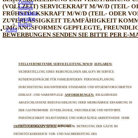
Zimmer
(VOLLZEIT)
SERVICEKRAFT M/W/D (TEIL- O
Speisen
FRÜHSTÜCKSKRAFT M/W/D (TEIL- ODER VOLLZ
Tischdeko
Location
ZUVERLÄSSIGKEIT
TEAMFÄHIGKEIT
KOMM
Buffets
UMGANGSFORMEN
GEPFLEGTE, FREUNDLI
JOBS
BEWERBUNGEN SENDEN SIE BITTE PER E-M
STELLVERTRETENDE SERVICELEITUNG M/W/D
AUFGABEN:
SICHERSTELLUNG EINES REIBUNGSLOSEN ABLAUFS IM SERVICE
KUNDENGESPRÄCHE FÜR FAMILIENFEIERN
PERSONALPLANUNG
DURCHSETZUNG HAUSINTERNER STANDARDS UND HYGIENEVORSCHRIFTEN
EINKAUF- UND WARENPFLEGE
ANFORDERUNGEN:
IDEALERWEISE
ABGESCHLOSSENE BERUFAUSBILDUNG
ODER MEHRJÄHRIGE ERFAHRUNG IN
DER GASTROMOMIE
ZUVERLÄSSIGE, FREUNDLICHE UND MOTIVIRTE
PERSÖNLICHKEIT
SELBSTÄNDIGE UND SORGFÄLTIGE ARBEITSWEISE
SEHR
GUTE KOMMUNIKATIONSFÄHIGKEIT
FRÜHSTÜCKSKRAFT M/W/D
AUFGABEN:
BETREUUNG DER GÄSTE IM
FRÜHSTÜCKSBEREICH
VOR- UND NACHBEREITUNG DES